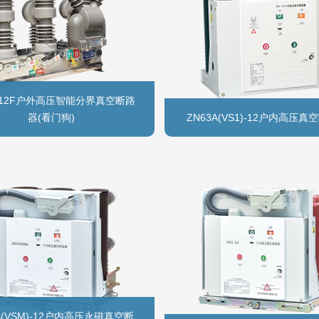
2-12F户外高压智能分界真空断路
器(看门狗)
ZN63A(VS1)-12户内高压真
A(VSM)-12户内高压永磁真空断